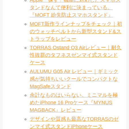
Apple「探す」機能に対応したスマホス
タンドなんて便利に決まっている。
『MOFT 紛失防止スマホスタンド』
MOFT新作ラインナップをチェック｜初
のウォッチベルトから新型スタンド&ス
トラップをレビュー
TORRAS Ostand Q3 Airレビュー｜耐久
性抜群のタフネスゼンマイ式スタンド
ケース
AULUMU G05 Air レビュー｜ギミック
感が気持ちいいクールでコンパクトな
MagSafeスタンド
余計なものはいらない。ミニマルを極
めたiPhone 16 Proケース『MYNUS
MAGBACK』レビュー
デザインや質感も最高なTORRASのゼ
ンマイ式スタンドiPhoneケース