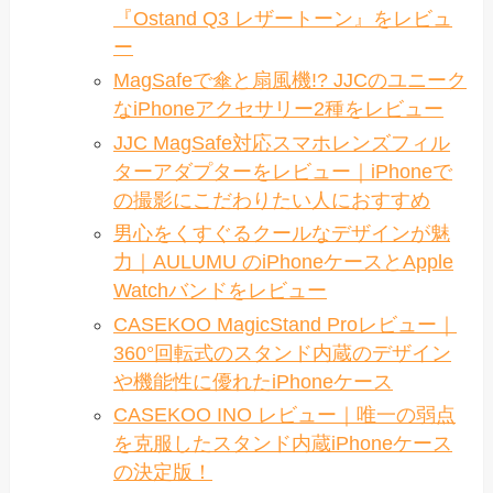
『Ostand Q3 レザートーン』をレビュ
ー
MagSafeで傘と扇風機!? JJCのユニーク
なiPhoneアクセサリー2種をレビュー
JJC MagSafe対応スマホレンズフィル
ターアダプターをレビュー｜iPhoneで
の撮影にこだわりたい人におすすめ
男心をくすぐるクールなデザインが魅
力｜AULUMU のiPhoneケースとApple
Watchバンドをレビュー
CASEKOO MagicStand Proレビュー｜
360°回転式のスタンド内蔵のデザイン
や機能性に優れたiPhoneケース
CASEKOO INO レビュー｜唯一の弱点
を克服したスタンド内蔵iPhoneケース
の決定版！