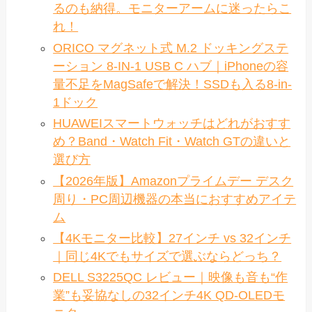
るのも納得。モニターアームに迷ったらこ
れ！
ORICO マグネット式 M.2 ドッキングステ
ーション 8-IN-1 USB C ハブ｜iPhoneの容
量不足をMagSafeで解決！SSDも入る8-in-
1ドック
HUAWEIスマートウォッチはどれがおすす
め？Band・Watch Fit・Watch GTの違いと
選び方
【2026年版】Amazonプライムデー デスク
周り・PC周辺機器の本当におすすめアイテ
ム
【4Kモニター比較】27インチ vs 32インチ
｜同じ4Kでもサイズで選ぶならどっち？
DELL S3225QC レビュー｜映像も音も“作
業”も妥協なしの32インチ4K QD-OLEDモ