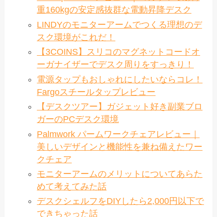
重160kgの安定感抜群な電動昇降デスク
LINDYのモニターアームでつくる理想のデ
スク環境がこれだ！
【3COINS】スリコのマグネットコードオ
ーガナイザーでデスク周りをすっきり！
電源タップもおしゃれにしたいならコレ！
Fargoスチールタップレビュー
【デスクツアー】ガジェット好き副業ブロ
ガーのPCデスク環境
Palmwork パームワークチェアレビュー｜
美しいデザインと機能性を兼ね備えたワー
クチェア
モニターアームのメリットについてあらた
めて考えてみた話
デスクシェルフをDIYしたら2,000円以下で
できちゃった話