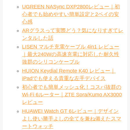
UGREEN NASync DXP2800レビュー｜初
心者でも始めやすい簡単設定と2ベイの安
心感
ARグラスって実際どう？気になりすぎてレ
ンタルした話
LISEN マルチ充電ケーブル 4in1 レビュー
｜最大240Wの高速充電に対応した耐久性
抜群のシリコンケーブル
HUION Keydial Remote K40 レビュー｜
iPadでも使える貴重な左手デバイス
初心者でも簡単メッシュ化！コスパ抜群の
Wi‐Fi 6ルーター｜ZTE Sora/Kumo AX3000
レビュー
HUAWEI Watch GT 6レビュー｜デザイン
よし使い勝手よしの全てを兼ね備えたスマ
ートウォッチ