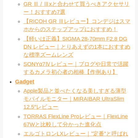
GR Ⅲ / Ⅲxと合わせて買うべきアクセサリ
ー！おすすめ7選
【RICOH GR Ⅲレビュー】コンデジはスマ
ホからのステップアップにおすすめ！
【軽いは正義】SIGMA 28-70mm F2.8 DG
DN レビュー｜とりあえずの1本におすすめ
な標準ズームレンズ
SONYα7Ⅳレビュー｜ブログや日常で活躍
するカメラ初心者の相棒【作例あり】
Gadget
Apple製品と並べたくなる美しすぎる薄型
モバイルモニター｜MIRAIBAR UltraSlim
12.5″レビュー
TORRAS FlexLine Proレビュー｜FlexLine
67Wと比較して分かった進化点
エルゴトロンLXレビュー｜”定番”と呼ばれ