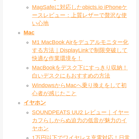
MagSafeに対応したobjcts.io iPhoneケ
ースレビュー：上質レザーで贅沢な使
い心地
Mac
M1 MacBook Airをデュアルモニター化
する方法｜DisplayLinkで制限突破して
快適な作業環境を！
MacBookをデスク下にすっきり収納！
白いデスクにもおすすめの方法
WindowsからMacへ乗り換えをして初
心者が感じたこと
イヤホン
SOUNDPEATS UU2 レビュー｜イヤー
カフらしからぬ迫力の低音が魅力のイ
ヤホン
1万円以下でワイヤレス充電対応！日常