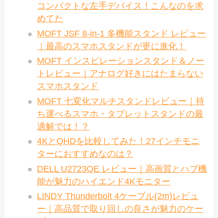
コンパクトな左手デバイス！こんなのを求
めてた
MOFT JSF 8-in-1 多機能スタンド レビュー
｜最高のスマホスタンドが更に進化！
MOFT インスピレーションスタンド＆ノー
トレビュー｜アナログ好きにはたまらない
スマホスタンド
MOFT 七変化マルチスタンドレビュー｜持
ち運べるスマホ・タブレットスタンドの最
適解では！？
4KとQHDを比較してみた！27インチモニ
ターにおすすめなのは？
DELL U2723QE レビュー｜高画質とハブ機
能が魅力のハイエンド4Kモニター
LINDY Thunderbolt 4ケーブル(2m)レビュ
ー｜高品質で取り回しの良さが魅力のケー