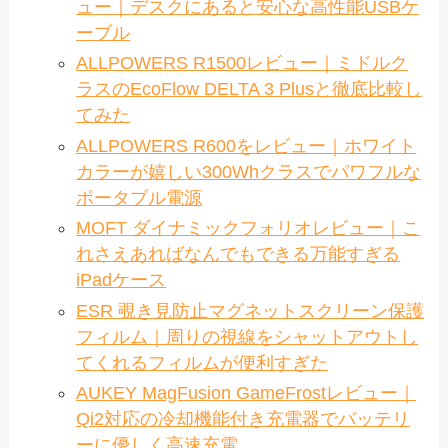
ュー｜デスクにあると安心な高性能USBケ
ーブル
ALLPOWERS R1500レビュー｜ミドルク
ラスのEcoFlow DELTA 3 Plusと徹底比較し
てみた
ALLPOWERS R600をレビュー｜ホワイト
カラーが嬉しい300Whクラスでパワフルな
ポータブル電源
MOFT ダイナミックフォリオレビュー｜こ
れさえあればなんでもできる万能すぎる
iPadケース
ESR 覗き見防止マグネットスクリーン保護
フィルム｜周りの視線をシャットアウトし
てくれるフィルムが便利すぎた
AUKEY MagFusion GameFrostレビュー｜
Qi2対応の冷却機能付き充電器でバッテリ
ーに優しく高速充電