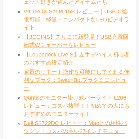
ェット好きが選んだアイテムたち
VILTROX Sprite 15B レビュー｜USB-C給
電可能！軽量・コンパクトなLEDビデオラ
イト
【3COINS】スリコに新登場！USB充電回
転式Wシェーバーをレビュー
【Loupedeck Live S】左手デバイス初心者
のおすすめ設定紹介
家電のリモート操作を可能にしてくれる便
利なプラグ：SwitchBotプラグミニレビュ
ー
Quntisのモニター掛け式バーライト L206
レビュー：コスパ抜群！！初めての人にも
おすすめのモニターライト
Dell S2722DC レビュー：Macとの相性バ
ツグン！コスパの高い27インチモニター