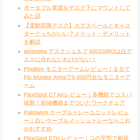
ポータブル電源をデスク下にマウントして
みた話
【電動昇降デスク】カグスベールとキャス
ターどっちがいい？メリット・デメリット
を解説
amesoba デスクシェルフ MASSIROは白デ
スクに合わないわけがない！
Pholiten モニターアームレビュー｜まるで
Flo Monitor Armsで5,000円台なモニターア
ーム
FlexiSpot C7 Airレビュー｜多機能でコスパ
抜群！前傾機能までついたワークチェア
Palmwork ケーブルトレーユニットレビュ
ー｜白いケーブルメッシュトレーならこれ
がおすすめ
FlexiSpot E7H レビュー｜コの字型で耐荷