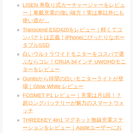
LISEN 巻取り式カーチャージャーをレビュ
ー｜車載充電の強い味方！実は車以外にも
使い道が…
Transcend ESD420をレビュー｜軽くてコ
ンパクトは正義！iPhoneにぴったりなポー
タブルSSD
白いウルトラワイドモニターをコスパで選
ぶならコレ！CRUA 34インチ UWQHDモニ
ターをレビュー
Quntisから待望の白いモニターライトが登
場｜Glow White レビュー
FOSMET P1 レビュー｜充電は月1回！？
超ロングバッテリーが魅力のスマートウォ
ッチ
THREEKEY 4in1 マグネット無線充電ステ
ーションをレビュー｜Appleユーザーにお