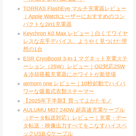
TORRAS FlashEye マルチ充電器レビュー
｜Apple Watchユーザーにおすすめのコン
パクトな2in1充電器
Keychron K0 Max レビュー｜白くてワイヤ
レスな左手デバイス。ようやく見つけた理
想の1台
ESR CryoBoost 3-in-1 マグネット充電ステ
ーション（25W）レビュー｜Qi2対応25W
＆冷却搭載充電器にホワイトが新登場
airmorn one レビュー｜10秒起動でハイパ
ワーな吸着式衣類スチーマー
【2025年下半期】買ってよかたモノ
AULUMU M07 240W 超高速充電ケーブル
（データ転送対応）レビュー｜充電・デー
タ転送・映像出力すべてをこなすハイスペ
ックUSB-Cケーブル