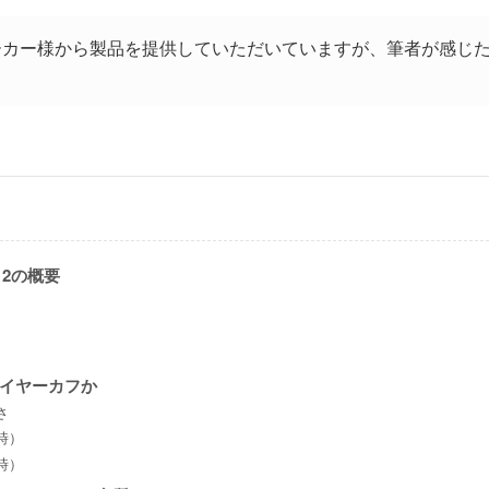
ーカー様から製品を提供していただいていますが、筆者が感じ
it 2の概要
イヤーカフか
さ
時）
時）