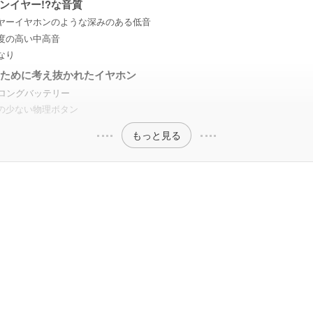
ンイヤー!?な音質
ヤーイヤホンのような深みのある低音
度の高い中高音
なり
のために考え抜かれたイヤホン
のロングバッテリー
の少ない物理ボタン
もっと見る