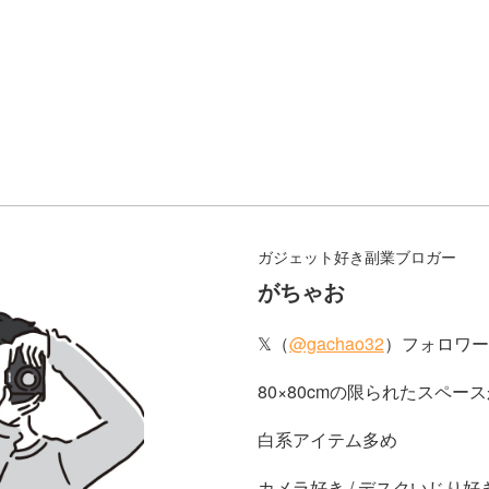
ガジェット好き副業ブロガー
がちゃお
𝕏（
@gachao32
）フォロワー2
80×80cmの限られたスペー
白系アイテム多め
カメラ好き / デスクいじり好き