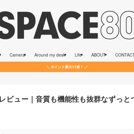
Camera
Around my desk
Life
ABOUT
CONTAC
＼ ポイント最大11倍！ ／
nFit 2レビュー｜音質も機能性も抜群なず