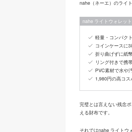
nahe（ネーエ）のラ
nahe ライトウォレッ
軽量・コンパク
コインケースに3
折り曲げずに紙
リング付きで携
PVC素材で水や
1,980円の高コス
完璧とは言えない残念ポ
える財布です。
それではnahe ライ