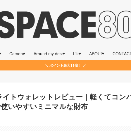
Camera
Around my desk
Life
ABOUT
CONTAC
＼ ポイント最大11倍！ ／
）ライトウォレットレビュー｜軽くてコン
で使いやすいミニマルな財布