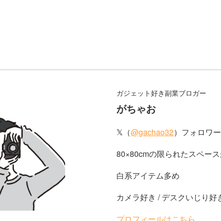
ガジェット好き副業ブロガー
がちゃお
𝕏（
@gachao32
）フォロワー2
80×80cmの限られたスペー
白系アイテム多め
カメラ好き / デスクいじり好き
プロフィールはこちら