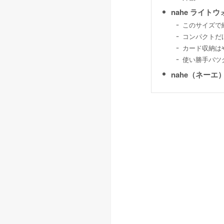
nahe ライ
このサイズで
コンパクトだ
カード収納は
使い勝手バツ
nahe（ネー