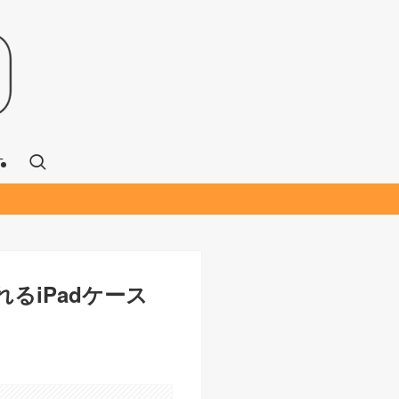
T
るiPadケース