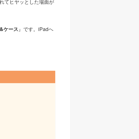
れてヒヤッとした場面が
オ&ケース
』です。iPadへ
。