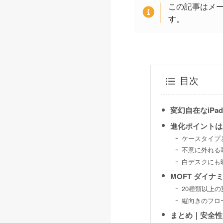
この記事はメ
す。
目次
変幻自在なiPa
進化ポイントは
ケースタイプ
不意に外れる
白デスクにも
MOFT ダイ
20種類以上
縦向きのフロ
まとめ｜安全性