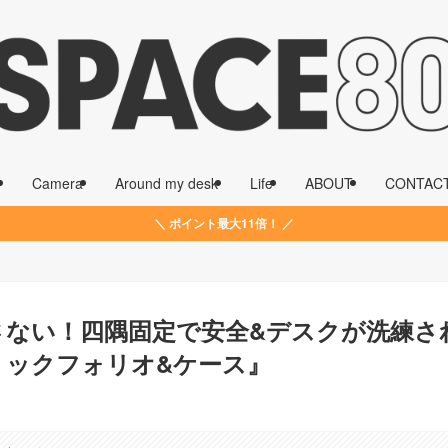
Camera
Around my desk
Life
ABOUT
CONTAC
＼ ポイント最大11倍！ ／
とさない！四隅固定で安全&デスクが洗練され
ナミックフォリオ&ケース』