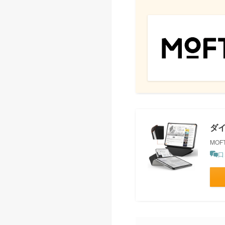
ダ
MOF
口