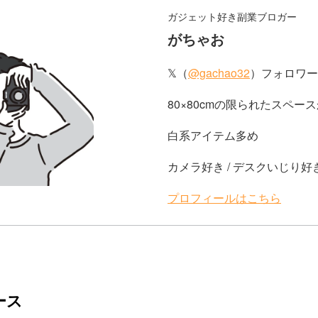
ガジェット好き副業ブロガー
がちゃお
𝕏（
@gachao32
）フォロワー2
80×80cmの限られたスペー
白系アイテム多め
カメラ好き / デスクいじり好き
プロフィールはこちら
ース