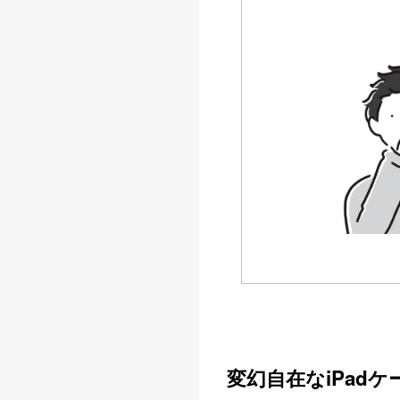
変幻自在なiPadケ