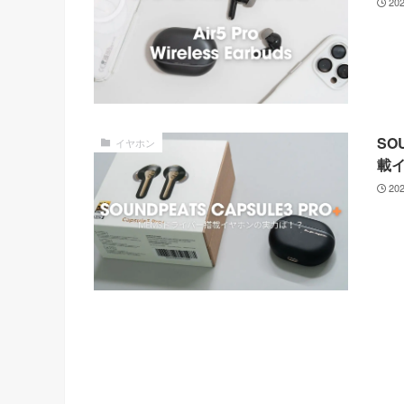
20
SO
イヤホン
載
20