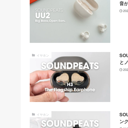
音
20
SO
イヤホン
と
20
SO
イヤホン
ン