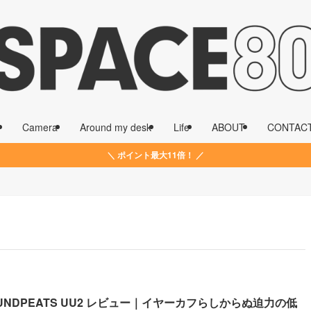
Camera
Around my desk
Life
ABOUT
CONTAC
＼ ポイント最大11倍！ ／
UNDPEATS UU2 レビュー｜イヤーカフらしからぬ迫力の低