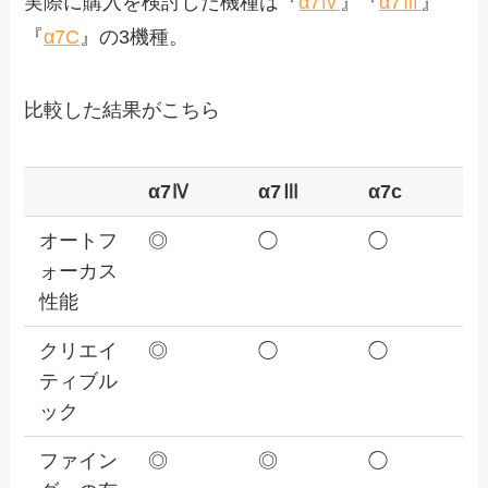
実際に購入を検討した機種は『
α7Ⅳ
』『
α7Ⅲ
』
『
α7C
』の3機種。
比較した結果がこちら
α7Ⅳ
α7Ⅲ
α7c
オートフ
◎
◯
◯
ォーカス
性能
クリエイ
◎
◯
◯
ティブル
ック
ファイン
◎
◎
◯