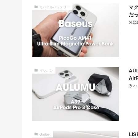
マ
モバイルバッテリー
だっ
20
AU
イヤホン
Ai
20
LI
Gadget