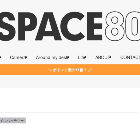
Camera
Around my desk
Life
ABOUT
CONTAC
＼ ポイント最大11倍！ ／
イルバッテリー