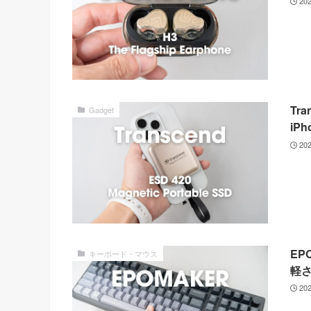
20
Tr
Gadget
iP
20
EP
キーボード・マウス
軽
20