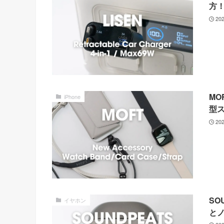
方
20
M
iPhone
型
20
SO
イヤホン
と