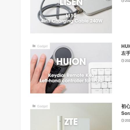
20
HU
Gadget
左
20
初心
Gadget
So
20