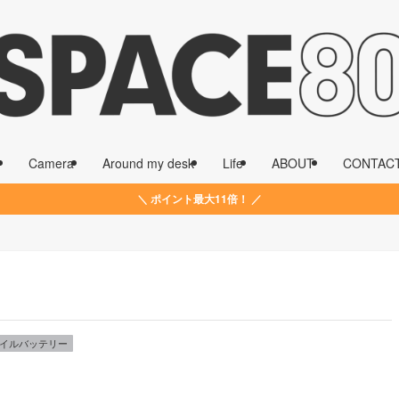
Camera
Around my desk
Life
ABOUT
CONTAC
＼ ポイント最大11倍！ ／
イルバッテリー