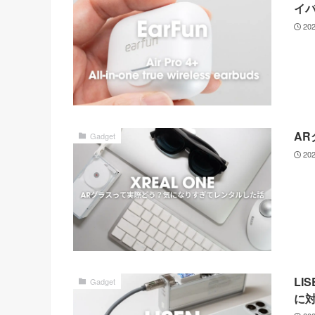
イ
20
A
Gadget
20
LI
Gadget
に