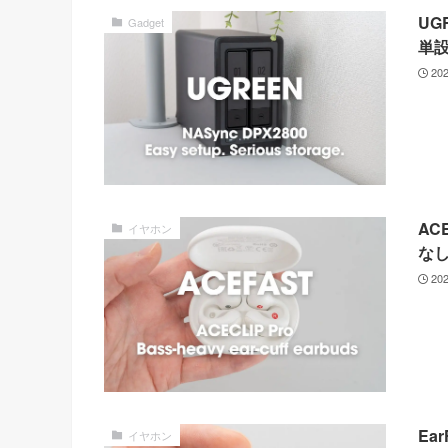
UG
Gadget
単
20
AC
イヤホン
な
20
Ea
イヤホン